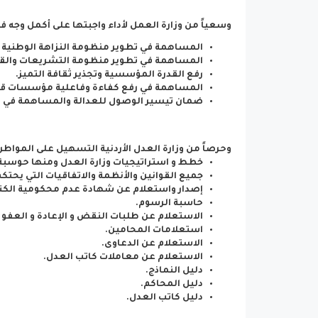
وسعياً من وزارة العمل لأداء واجبتها على أكمل وجه ف
المساهمة في تطوير منظومة النزاهة الوطنية
المساهمة في تطوير منظومة التشريعات والقو
رفع القدرة المؤسسية وتجذير ثقافة التميز.
المساهمة في رفع كفاءة وفاعلية مؤسسات قطا
ضمان تيسير الوصول للعدالة والمساهمة في تع
وحرصاً من وزارة العدل الأردنية التسهيل على المواطن
خطط و استراتيجيات وزارة العدل ومنها حوسبة
جميع القوانين والأنظمة والاتفاقيات التي يحتكم
إصدار واستعلام عن شهادة عدم محكومية الكترون
حاسبة الرسوم.
الاستعلام عن طلبات النقض و الإعادة و العفو 
استعلامات المحامين.
الاستعلام عن الدعاوى.
الاستعلام عن معاملات كاتب العدل.
دليل النماذج.
دليل المحاكم.
دليل كاتب العدل.