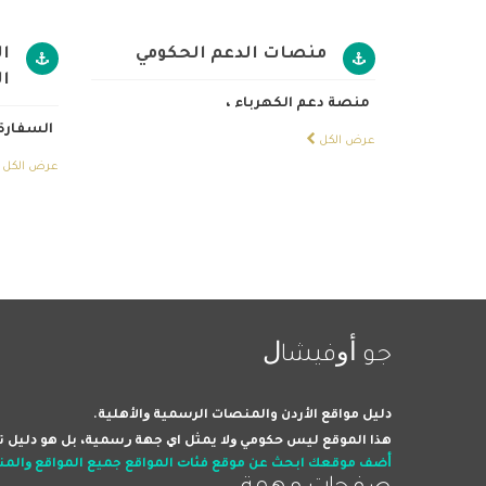
منصات الدعم الحكومي
ا
ال
منصة دعم الكهرباء
،
السفارة 
عرض الكل
عرض الكل
ﺟﻮ ﺃﻭﻓﻴﺸﺎﻝ
ﺩﻟﻴﻞ مواقع الأردن والمنصات اﻟﺮﺳﻤﻴﺔ ﻭاﻷﻫﻠﻴﺔ.
ﻫﺬا اﻟﻤﻮﻗﻊ ﻟﻴﺲ ﺣﻜﻮﻣﻲ ﻭﻻ ﻳﻤﺜﻞ اﻱ ﺟﻬﺔ ﺭﺳﻤﻴﺔ، ﺑﻞ ﻫﻮ ﺩﻟﻴﻞ ﺗﻢ
ﺃﺿﻒ ﻣﻮﻗﻌﻚ
اﺑﺤﺚ ﻋﻦ ﻣﻮﻗﻊ
ﻓﺌﺎﺕ اﻟﻤﻮاﻗﻊ
ﺟﻤﻴﻊ اﻟﻤﻮاﻗﻊ ﻭاﻟﻤ