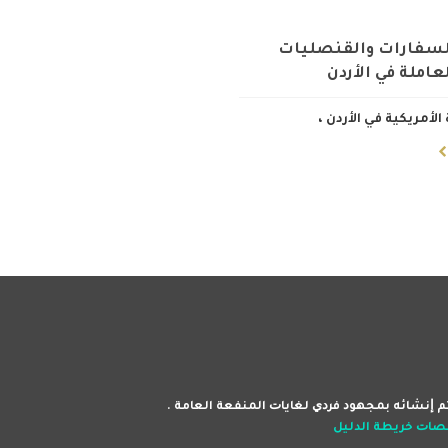
لسفارات والقنصليات
عاملة في الأردن
الأمريكية في الأردن
،
 ﺇﻧﺸﺎﺋﻪ ﺑﻤﺠﻬﻮﺩ ﻓﺮﺩﻱ ﻟﻐﺎﻳﺎﺕ اﻟﻤﻨﻔﻌﺔ اﻟﻌﺎﻣﺔ .
ﻨﺼﺎﺕ
ﺧﺮﻳﻄﺔ اﻟﺪﻟﻴﻞ