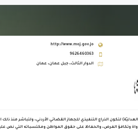
http://www.moj.gov.jo
9626460363
الدوار الثالث، جبل عمان، عمان
11/4/ تحت مسمى (مشاور العدليّة) لتكون الذراع التنفيذي للجهاز القضائي الأردني، ولتباشر
واة وتكافؤ الفرص، والحفاظ على حقوق المواطن ومكتسباته التي نص عليها