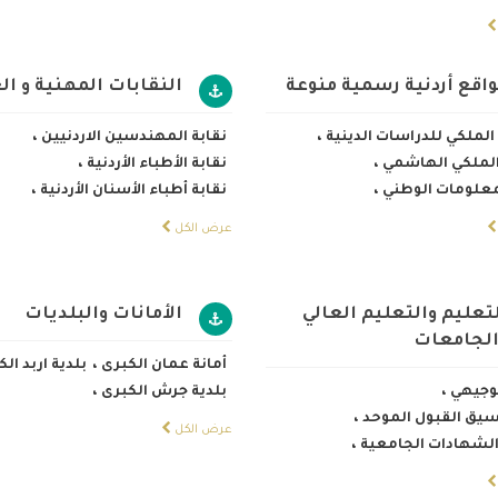
اقع أردنية رسمية منوعة
النقابات المهنية و ال
لملكي للدراسات الدينية
،
نقابة المهندسين الاردنيين
،
 الملكي الهاشمي
،
نقابة الأطباء الأردنية
،
معلومات الوطني
،
نقابة أطباء الأسنان الأردنية
،
عرض الكل
تعليم والتعليم العالي
الأمانات والبلديات
الجامعات
أمانة عمان الكبرى
،
بلدية اربد ال
توجيهي
،
بلدية جرش الكبرى
،
سيق القبول الموحد
،
عرض الكل
الشهادات الجامعية
،