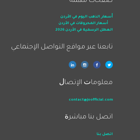
صفحات ﻣﻬﻤﺔ
ﺃﺳﻌﺎﺭ اﻟﺬﻫﺐ اﻟﻴﻮﻡ ﻓﻲ اﻷﺭﺩﻥ
أسعار المحروقات في الأردن
العطل الرسمية في الأردن 2026
ﺗﺎﺑﻌﻨﺎ ﻋﺒﺮ ﻣﻮاﻗﻊ اﻟﺘﻮاﺻﻞ اﻹﺟﺘﻤﺎﻋﻲ
ﻣﻌﻠﻮﻣﺎﺕ اﻹﺗﺼﺎﻝ
contact@joofficial.com
اﺗﺼﻞ ﺑﻨﺎ ﻣﺒﺎﺷﺮﺓ
اﺗﺼﻞ ﺑﻨﺎ