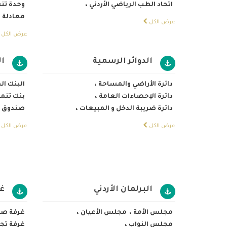
اتحاد الطب الرياضي الأردني
،
وحدة تن
معادلة 
عرض الكل
عرض الكل
الدوائر الرسمية
ا
دائرة الأراضي والمساحة
،
البنك ال
دائرة الإحصاءات العامة
،
بنك تنمي
دائرة ضريبة الدخل و المبيعات
،
صندوق ا
عرض الكل
عرض الكل
البرلمان الأردني
غ
مجلس الأمة
،
مجلس الأعيان
،
غرفة صن
مجلس النواب
،
غرفة تج