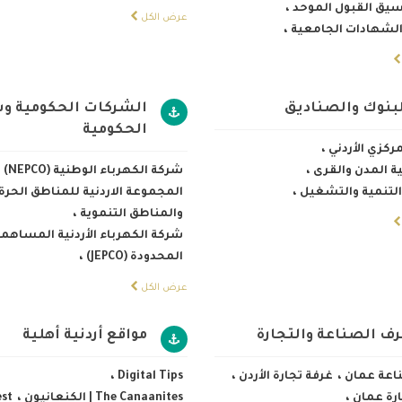
سيق القبول الموحد
،
عرض الكل
الشهادات الجامعية
،
لبنوك والصناديق
الشركات الحكومية و
الحكومية
مركزي الأردني
،
ة المدن والقرى
،
شركة الكهرباء الوطنية (NEPCO)
،
لتنمية والتشغيل
،
المجموعة الاردنية للمناطق الحرة
والمناطق التنموية
،
شركة الكهرباء الأردنية المساهمة
المحدودة (JEPCO)
،
عرض الكل
رف الصناعة والتجارة
مواقع أردنية أهلية
اعة عمان
،
غرفة تجارة الأردن
،
Digital Tips
،
ارة عمان
،
The Canaanites | الكنعانيون
،
est