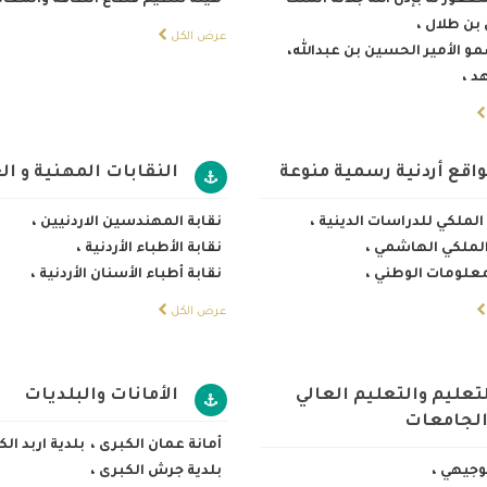
غفور له بإذن الله جلالة الملك
هيئة تنظيم قطاع الطاقة والمعا
بن طلال
،
عرض الكل
 الأمير الحسين بن عبدالله،
هد
،
اقع أردنية رسمية منوعة
النقابات المهنية و ال
لملكي للدراسات الدينية
،
نقابة المهندسين الاردنيين
،
 الملكي الهاشمي
،
نقابة الأطباء الأردنية
،
معلومات الوطني
،
نقابة أطباء الأسنان الأردنية
،
عرض الكل
تعليم والتعليم العالي
الأمانات والبلديات
الجامعات
أمانة عمان الكبرى
،
بلدية اربد ال
توجيهي
،
بلدية جرش الكبرى
،