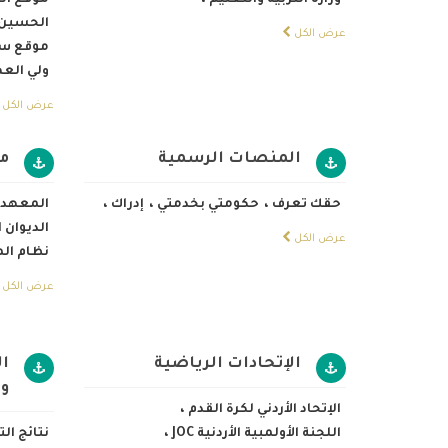
وزارة التربية والتعليم
،
موقع الم
الحسين 
عرض الكل
موقع سمو
ولي الع
عرض الكل
المنصات الرسمية
مو
حقك تعرف
،
حكومتي بخدمتي
،
إدراك
،
المعهد ا
الديوان
عرض الكل
نظام ال
عرض الكل
الإتحادات الرياضية
ال
و
الإتحاد الأردني لكرة القدم
،
اللجنة الأولمبية الأردنية JOC
،
نتائج ال