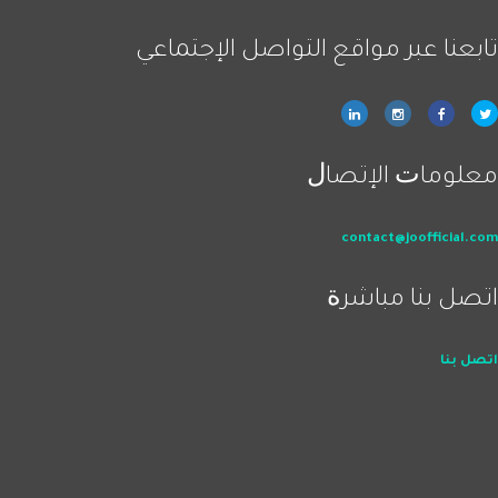
ﺗﺎﺑﻌﻨﺎ ﻋﺒﺮ ﻣﻮاﻗﻊ اﻟﺘﻮاﺻﻞ اﻹﺟﺘﻤﺎﻋﻲ
ﻣﻌﻠﻮﻣﺎﺕ اﻹﺗﺼﺎﻝ
contact@joofficial.com
اﺗﺼﻞ ﺑﻨﺎ ﻣﺒﺎﺷﺮﺓ
اﺗﺼﻞ ﺑﻨﺎ