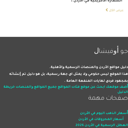
السفارة الأمريكية في الأردن
،
عرض الكل
ﺟﻮ ﺃﻭﻓﻴﺸﺎﻝ
ﺩﻟﻴﻞ مواقع الأردن والمنصات اﻟﺮﺳﻤﻴﺔ ﻭاﻷﻫﻠﻴﺔ.
ﻫﺬا اﻟﻤﻮﻗﻊ ﻟﻴﺲ ﺣﻜﻮﻣﻲ ﻭﻻ ﻳﻤﺜﻞ اﻱ ﺟﻬﺔ ﺭﺳﻤﻴﺔ، ﺑﻞ ﻫﻮ ﺩﻟﻴﻞ ﺗﻢ ﺇﻧﺸﺎﺋﻪ
ﺑﻤﺠﻬﻮﺩ ﻓﺮﺩﻱ ﻟﻐﺎﻳﺎﺕ اﻟﻤﻨﻔﻌﺔ اﻟﻌﺎﻣﺔ .
ﺃﺿﻒ ﻣﻮﻗﻌﻚ
اﺑﺤﺚ ﻋﻦ ﻣﻮﻗﻊ
ﻓﺌﺎﺕ اﻟﻤﻮاﻗﻊ
ﺟﻤﻴﻊ اﻟﻤﻮاﻗﻊ ﻭاﻟﻤﻨﺼﺎﺕ
ﺧﺮﻳﻄﺔ
اﻟﺪﻟﻴﻞ
صفحات ﻣﻬﻤﺔ
ﺃﺳﻌﺎﺭ اﻟﺬﻫﺐ اﻟﻴﻮﻡ ﻓﻲ اﻷﺭﺩﻥ
أسعار المحروقات في الأردن
العطل الرسمية في الأردن 2026