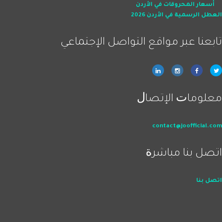
أسعار المحروقات في الأردن
العطل الرسمية في الأردن 2026
ﺗﺎﺑﻌﻨﺎ ﻋﺒﺮ ﻣﻮاﻗﻊ اﻟﺘﻮاﺻﻞ اﻹﺟﺘﻤﺎﻋﻲ
ﻣﻌﻠﻮﻣﺎﺕ اﻹﺗﺼﺎﻝ
contact@joofficial.com
اﺗﺼﻞ ﺑﻨﺎ ﻣﺒﺎﺷﺮﺓ
اﺗﺼﻞ ﺑﻨﺎ