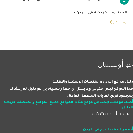
السفارة الأمريكية في الأردن
،
عرض الكل
ﺟﻮ ﺃﻭﻓﻴﺸﺎﻝ
ﺩﻟﻴﻞ مواقع الأردن والمنصات اﻟﺮﺳﻤﻴﺔ ﻭاﻷﻫﻠﻴﺔ.
ﻫﺬا اﻟﻤﻮﻗﻊ ﻟﻴﺲ ﺣﻜﻮﻣﻲ ﻭﻻ ﻳﻤﺜﻞ اﻱ ﺟﻬﺔ ﺭﺳﻤﻴﺔ، ﺑﻞ ﻫﻮ ﺩﻟﻴﻞ ﺗﻢ ﺇﻧﺸﺎﺋﻪ
ﺑﻤﺠﻬﻮﺩ ﻓﺮﺩﻱ ﻟﻐﺎﻳﺎﺕ اﻟﻤﻨﻔﻌﺔ اﻟﻌﺎﻣﺔ .
ﺃﺿﻒ ﻣﻮﻗﻌﻚ
اﺑﺤﺚ ﻋﻦ ﻣﻮﻗﻊ
ﻓﺌﺎﺕ اﻟﻤﻮاﻗﻊ
ﺟﻤﻴﻊ اﻟﻤﻮاﻗﻊ ﻭاﻟﻤﻨﺼﺎﺕ
ﺧﺮﻳﻄﺔ
اﻟﺪﻟﻴﻞ
صفحات ﻣﻬﻤﺔ
ﺃﺳﻌﺎﺭ اﻟﺬﻫﺐ اﻟﻴﻮﻡ ﻓﻲ اﻷﺭﺩﻥ