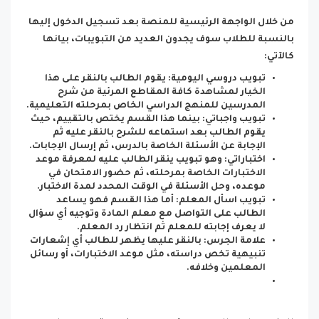
من خلال الواجهة الرئيسية للمنصة بعد تسجيل الدخول إليها
بالنسبة للطلاب سوف يجدون العديد من التبويبات، بيانها
كالآتي:
تبويب دروسي اليومية: يقوم الطالب بالنقر على هذا
الخيار لمشاهدة كافة المقاطع المرئية من شرح
المدرسين للمنهج الدراسي الخاص بمرحلته التعليمية.
تبويب واجباتي: بينما هذا القسم يختص بالتقييم، حيث
يقوم الطالب بعد استماعه للشرح بالنقر عليه ثم
الإجابة عن الأسئلة الخاصة بالدرس، ثم إرسال الإجابات.
اختباراتي: وهو تبويب ينقر الطالب عليه لمعرفة موعد
الاختبارات الخاصة بمرحلته، ثم حضور الامتحان في
موعده، وحل الأسئلة في الوقت المحدد لمدة الاختبار.
تبويب اسأل المعلم: أما هذا القسم فهو يساعد
الطالب على التواصل مع معلم المادة وتوجيه أي سؤال
لا يعرف إجابته للمعلم ثم انتظار رد المعلم.
علامة الجرس: بالنقر عليها يظهر للطالب أي إشعارات
تنبيهية تخص دراسته، مثل موعد الاختبارات، أو رسائل
المعلمين وخلافه.