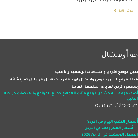
السفارة الأمريكية في الأردن
،
عرض الكل
ﺟﻮ ﺃﻭﻓﻴﺸﺎﻝ
ﺩﻟﻴﻞ مواقع الأردن والمنصات اﻟﺮﺳﻤﻴﺔ ﻭاﻷﻫﻠﻴﺔ.
ﻫﺬا اﻟﻤﻮﻗﻊ ﻟﻴﺲ ﺣﻜﻮﻣﻲ ﻭﻻ ﻳﻤﺜﻞ اﻱ ﺟﻬﺔ ﺭﺳﻤﻴﺔ، ﺑﻞ ﻫﻮ ﺩﻟﻴﻞ ﺗﻢ ﺇﻧﺸﺎﺋﻪ
ﺑﻤﺠﻬﻮﺩ ﻓﺮﺩﻱ ﻟﻐﺎﻳﺎﺕ اﻟﻤﻨﻔﻌﺔ اﻟﻌﺎﻣﺔ .
ﺃﺿﻒ ﻣﻮﻗﻌﻚ
اﺑﺤﺚ ﻋﻦ ﻣﻮﻗﻊ
ﻓﺌﺎﺕ اﻟﻤﻮاﻗﻊ
ﺟﻤﻴﻊ اﻟﻤﻮاﻗﻊ ﻭاﻟﻤﻨﺼﺎﺕ
ﺧﺮﻳﻄﺔ
اﻟﺪﻟﻴﻞ
صفحات ﻣﻬﻤﺔ
ﺃﺳﻌﺎﺭ اﻟﺬﻫﺐ اﻟﻴﻮﻡ ﻓﻲ اﻷﺭﺩﻥ
أسعار المحروقات في الأردن
العطل الرسمية في الأردن 2026