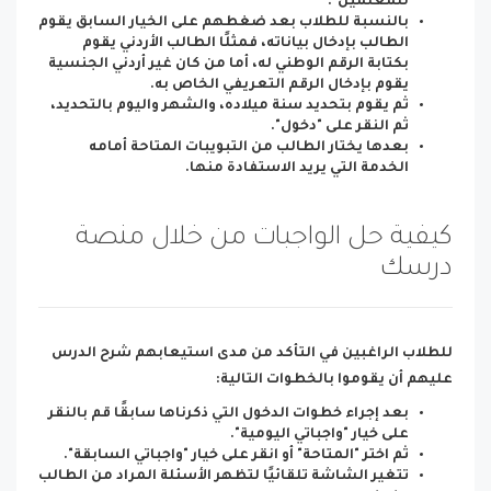
للمعلمين".
بالنسبة للطلاب بعد ضغطهم على الخيار السابق يقوم
الطالب بإدخال بياناته، فمثلًا الطالب الأردني يقوم
بكتابة الرقم الوطني له، أما من كان غير أردني الجنسية
يقوم بإدخال الرقم التعريفي الخاص به.
ثم يقوم بتحديد سنة ميلاده، والشهر واليوم بالتحديد،
ثم النقر على "دخول".
بعدها يختار الطالب من التبويبات المتاحة أمامه
الخدمة التي يريد الاستفادة منها.
كيفية حل الواجبات من خلال منصة
درسك
للطلاب الراغبين في التأكد من مدى استيعابهم شرح الدرس
عليهم أن يقوموا بالخطوات التالية:
بعد إجراء خطوات الدخول التي ذكرناها سابقًا قم بالنقر
على خيار "واجباتي اليومية".
ثم اختر "المتاحة" أو انقر على خيار "واجباتي السابقة".
تتغير الشاشة تلقائيًا لتظهر الأسئلة المراد من الطالب