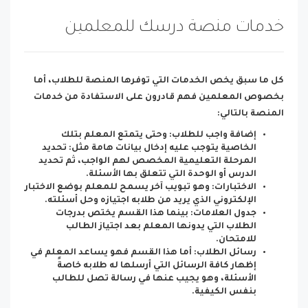
خدمات منصة درسك للمعلمين
كل ما سبق يخص الخدمات التي توفرها المنصة للطلاب، أما
بخصوص المعلمين فهم قادرون على الاستفادة من خدمات
المنصة بالتالي:
إضافة واجب للطلاب: وحتى يتمتع المعلم بتلك
الخاصية يتوجب عليه إدخال بيانات هامة مثل: تحديد
المرحلة التعليمية المخصص لهم الواجب، ثم تحديد
الدرس أو الوحدة التي تتعلق بها الأسئلة.
الاختبارات: وهو تبويب آخر يسمح للمعلم بوضع الاختبار
الإلكتروني الذي يريد من طلابه اجتيازه وحل أسئلته.
جدول العلامات: بينما هذا القسم يختص بدرجات
الطلاب التي يدونها المعلم بعد اجتياز الطالب
للامتحان.
رسائل الطلاب: أما هذا القسم فهو يساعد المعلم في
إظهار كافة الرسائل التي أرسلها له طلابه خاصةً
الأسئلة، وهو يجيب عنها في رسالة تصل للطالب
بنفس الكيفية.