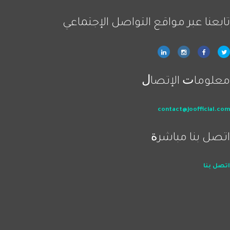
ﺗﺎﺑﻌﻨﺎ ﻋﺒﺮ ﻣﻮاﻗﻊ اﻟﺘﻮاﺻﻞ اﻹﺟﺘﻤﺎﻋﻲ
ﻣﻌﻠﻮﻣﺎﺕ اﻹﺗﺼﺎﻝ
contact@joofficial.com
اﺗﺼﻞ ﺑﻨﺎ ﻣﺒﺎﺷﺮﺓ
اﺗﺼﻞ ﺑﻨﺎ