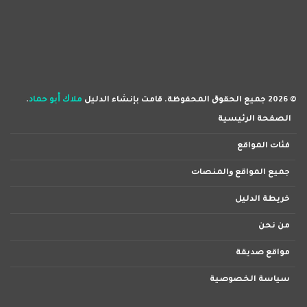
© 2026 ﺟﻤﻴﻊ اﻟﺤﻘﻮﻕ اﻟﻤﺤﻔﻮﻇﺔ. ﻗﺎﻣﺖ ﺑﺈﻧﺸﺎء اﻟﺪﻟﻴﻞ
ﻣﻼﻙ ﺃﺑﻮ ﺣﻤﺎﺩ
.
اﻟﺼﻔﺤﺔ اﻟﺮﺋﻴﺴﻴﺔ
ﻓﺌﺎﺕ اﻟﻤﻮاﻗﻊ
ﺟﻤﻴﻊ اﻟﻤﻮاﻗﻊ ﻭاﻟﻤﻨﺼﺎﺕ
ﺧﺮﻳﻄﺔ اﻟﺪﻟﻴﻞ
ﻣﻦ ﻧﺤﻦ
ﻣﻮاﻗﻊ ﺻﺪﻳﻘﺔ
ﺳﻴﺎﺳﺔ اﻟﺨﺼﻮﺻﻴﺔ