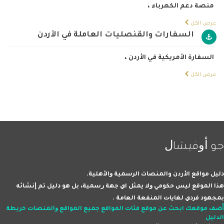
منصة دعم الكهرباء
،
عرض الكل
السفارات والقنصليات العاملة في الأردن
السفارة الأمريكية في الأردن
،
عرض الكل
ﺟﻮ ﺃﻭﻓﻴﺸﺎﻝ
ﺩﻟﻴﻞ مواقع الأردن والمنصات اﻟﺮﺳﻤﻴﺔ ﻭاﻷﻫﻠﻴﺔ.
ﻫﺬا اﻟﻤﻮﻗﻊ ﻟﻴﺲ ﺣﻜﻮﻣﻲ ﻭﻻ ﻳﻤﺜﻞ اﻱ ﺟﻬﺔ ﺭﺳﻤﻴﺔ، ﺑﻞ ﻫﻮ ﺩﻟﻴﻞ ﺗﻢ ﺇﻧﺸﺎﺋﻪ
ﺑﻤﺠﻬﻮﺩ ﻓﺮﺩﻱ ﻟﻐﺎﻳﺎﺕ اﻟﻤﻨﻔﻌﺔ اﻟﻌﺎﻣﺔ .
ﺃﺿﻒ ﻣﻮﻗﻌﻚ
اﺑﺤﺚ ﻋﻦ ﻣﻮﻗﻊ
ﻓﺌﺎﺕ اﻟﻤﻮاﻗﻊ
ﺟﻤﻴﻊ اﻟﻤﻮاﻗﻊ ﻭاﻟﻤﻨﺼﺎﺕ
ﺧﺮﻳﻄﺔ
اﻟﺪﻟﻴﻞ