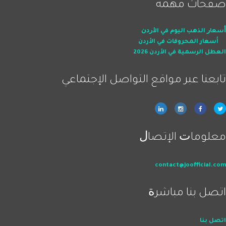
صفحات ﻣﻬﻤﺔ
ﺃﺳﻌﺎﺭ اﻟﺬﻫﺐ اﻟﻴﻮﻡ ﻓﻲ اﻷﺭﺩﻥ
أسعار المحروقات في الأردن
العطل الرسمية في الأردن 2026
ﺗﺎﺑﻌﻨﺎ ﻋﺒﺮ ﻣﻮاﻗﻊ اﻟﺘﻮاﺻﻞ اﻹﺟﺘﻤﺎﻋﻲ
ﻣﻌﻠﻮﻣﺎﺕ اﻹﺗﺼﺎﻝ
contact@joofficial.com
اﺗﺼﻞ ﺑﻨﺎ ﻣﺒﺎﺷﺮﺓ
اﺗﺼﻞ ﺑﻨﺎ