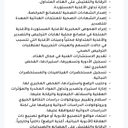
الرقابة والتفتيش على الغذاء المتداول.
إجازة تداول الأغذية المستوردة.
إصدار الشهادات الصحية للمصانع المرخصة.
إصدار الشهادات الصحية للمنتجات الغذائية المعدة
للتصدير.
إجراء الفحوص المخبرية للأغذية المستوردة والأغذية
المنتجة في مصانع محلية لغايات الترخيص والتصدير
والأغذية المتداولة محلياً وعينات الأغذية التي تتسبب
في حالات التسمم والعينات التجريبية لمتطلبات
الترخيص الصحي.
تقديم الاستشارات الفنية في مجال الغذاء.
تسجيل الأدوية وتسعيرها، استيرادها، الفحص
المخبري لها.
تسجيل مستحضرات الفيتامينات والمستحضرات
النباتية.
وحليب الرضع واستيرادها، الفحص المخبري لها.
إجازة استيراد وتصدير وتداول المواد المخدرة والمؤثرات
العقلية والسلائف الكيماوية والرقابة عليها.
استلام وتقييم بروتوكولات دراسات التكافؤ الحيوي
وبروتوكولات الدراسات الدوائية وعرضها على لجنة
الدراسات الدوائية للموافقة عليها.
اعتماد مواقع التصنيع للأدوية أو مواقع تصنيع ذات
العلاقة (الأدوية النباتية، أغذية الرضع) داخلياً وخارجياً.
الرقابة والتفتيش على المصانع والصيدليات