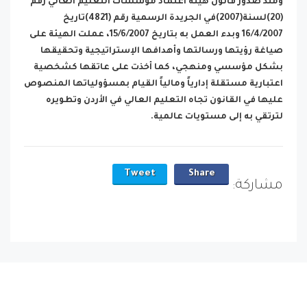
ومنذ صدور قانون هيئة اعتماد مؤسسات التعليم العالي رقم
(20)لسنة(2007)في الجريدة الرسمية رقم (4821)تاريخ
16/4/2007 وبدء العمل به بتاريخ 15/6/2007، عملت الهيئة على
صياغة رؤيتها ورسالتها وأهدافها الإستراتيجية وتحقيقها
بشكل مؤسسي ومنهجي، كما أخذت على عاتقها كشخصية
اعتبارية مستقلة إدارياً ومالياً القيام بمسؤولياتها المنصوص
عليها في القانون تجاه التعليم العالي في الأردن وتطويره
لترتقي به إلى مستويات عالمية.
Tweet
Share
مشاركة: