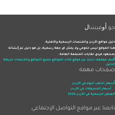
ﺟﻮ ﺃﻭﻓﻴﺸﺎﻝ
ﺩﻟﻴﻞ مواقع الأردن والمنصات اﻟﺮﺳﻤﻴﺔ ﻭاﻷﻫﻠﻴﺔ.
ﻫﺬا اﻟﻤﻮﻗﻊ ﻟﻴﺲ ﺣﻜﻮﻣﻲ ﻭﻻ ﻳﻤﺜﻞ اﻱ ﺟﻬﺔ ﺭﺳﻤﻴﺔ، ﺑﻞ ﻫﻮ ﺩﻟﻴﻞ ﺗﻢ ﺇﻧﺸﺎﺋﻪ
ﺑﻤﺠﻬﻮﺩ ﻓﺮﺩﻱ ﻟﻐﺎﻳﺎﺕ اﻟﻤﻨﻔﻌﺔ اﻟﻌﺎﻣﺔ .
ﺃﺿﻒ ﻣﻮﻗﻌﻚ
اﺑﺤﺚ ﻋﻦ ﻣﻮﻗﻊ
ﻓﺌﺎﺕ اﻟﻤﻮاﻗﻊ
ﺟﻤﻴﻊ اﻟﻤﻮاﻗﻊ ﻭاﻟﻤﻨﺼﺎﺕ
ﺧﺮﻳﻄﺔ
اﻟﺪﻟﻴﻞ
صفحات ﻣﻬﻤﺔ
ﺃﺳﻌﺎﺭ اﻟﺬﻫﺐ اﻟﻴﻮﻡ ﻓﻲ اﻷﺭﺩﻥ
أسعار المحروقات في الأردن
العطل الرسمية في الأردن 2026
ﺗﺎﺑﻌﻨﺎ ﻋﺒﺮ ﻣﻮاﻗﻊ اﻟﺘﻮاﺻﻞ اﻹﺟﺘﻤﺎﻋﻲ