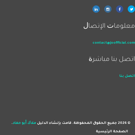
ﻣﻌﻠﻮﻣﺎﺕ اﻹﺗﺼﺎﻝ
contact@joofficial.com
اﺗﺼﻞ ﺑﻨﺎ ﻣﺒﺎﺷﺮﺓ
اﺗﺼﻞ ﺑﻨﺎ
© 2026 ﺟﻤﻴﻊ اﻟﺤﻘﻮﻕ اﻟﻤﺤﻔﻮﻇﺔ. ﻗﺎﻣﺖ ﺑﺈﻧﺸﺎء اﻟﺪﻟﻴﻞ
ﻣﻼﻙ ﺃﺑﻮ ﺣﻤﺎﺩ
.
اﻟﺼﻔﺤﺔ اﻟﺮﺋﻴﺴﻴﺔ