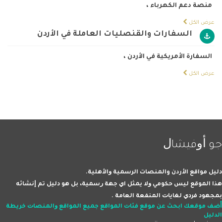
منصة دعم الكهرباء
،
عرض الكل
السفارات والقنصليات العاملة في الأردن
السفارة الأمريكية في الأردن
،
عرض الكل
ﺟﻮ ﺃﻭﻓﻴﺸﺎﻝ
ﺩﻟﻴﻞ مواقع الأردن والمنصات اﻟﺮﺳﻤﻴﺔ ﻭاﻷﻫﻠﻴﺔ.
ﻫﺬا اﻟﻤﻮﻗﻊ ﻟﻴﺲ ﺣﻜﻮﻣﻲ ﻭﻻ ﻳﻤﺜﻞ اﻱ ﺟﻬﺔ ﺭﺳﻤﻴﺔ، ﺑﻞ ﻫﻮ ﺩﻟﻴﻞ ﺗﻢ ﺇﻧﺸﺎﺋﻪ
ﺑﻤﺠﻬﻮﺩ ﻓﺮﺩﻱ ﻟﻐﺎﻳﺎﺕ اﻟﻤﻨﻔﻌﺔ اﻟﻌﺎﻣﺔ .
ﺃﺿﻒ ﻣﻮﻗﻌﻚ
اﺑﺤﺚ ﻋﻦ ﻣﻮﻗﻊ
ﻓﺌﺎﺕ اﻟﻤﻮاﻗﻊ
ﺟﻤﻴﻊ اﻟﻤﻮاﻗﻊ ﻭاﻟﻤﻨﺼﺎﺕ
ﺧﺮﻳﻄﺔ
اﻟﺪﻟﻴﻞ