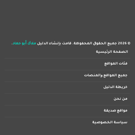
© 2026 ﺟﻤﻴﻊ اﻟﺤﻘﻮﻕ اﻟﻤﺤﻔﻮﻇﺔ. ﻗﺎﻣﺖ ﺑﺈﻧﺸﺎء اﻟﺪﻟﻴﻞ
ﻣﻼﻙ ﺃﺑﻮ ﺣﻤﺎﺩ
.
اﻟﺼﻔﺤﺔ اﻟﺮﺋﻴﺴﻴﺔ
ﻓﺌﺎﺕ اﻟﻤﻮاﻗﻊ
ﺟﻤﻴﻊ اﻟﻤﻮاﻗﻊ ﻭاﻟﻤﻨﺼﺎﺕ
ﺧﺮﻳﻄﺔ اﻟﺪﻟﻴﻞ
ﻣﻦ ﻧﺤﻦ
ﻣﻮاﻗﻊ ﺻﺪﻳﻘﺔ
ﺳﻴﺎﺳﺔ اﻟﺨﺼﻮﺻﻴﺔ