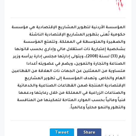
المؤسسة الأردنية لتطوير المشاريع الإقتصادية هي مؤسسة
حكومية تُعنى بتطوير المشاريع الإقتصادية الناشئة
والصغيرة والمتوسطة في المملكة. وتتمتع المؤسسة
بشخصية إعتبارية ذات استقلال مالي وإداري بحسب قانونها
رقم (33) لسنة (2008)، ويتولى إدارتها مجلس إدارة يرأسه وزير
الصناعة والتجارة والتموين، ويضم في عضويته أعدادا
متساوية من الممثلين عن الجهات ذات العلاقة من القطاعين
العام والخاص. وتهدف المؤسسة إلى تطوير المشاريع
الإقتصادية المنتجة ضمن القطاعات الصناعية والخدماتية
والصناعات الزراعية في المملكة من خلال رعايتها ودعمها
فنياً ومالياً بحسب الموارد المتاحة لتمكينها من المنافسة
والتطور والنمو محلياً وعالمياً.
Tweet
Share