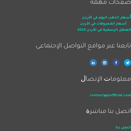
صفحات ﻣﻬﻤﺔ
ﺃﺳﻌﺎﺭ اﻟﺬﻫﺐ اﻟﻴﻮﻡ ﻓﻲ اﻷﺭﺩﻥ
أسعار المحروقات في الأردن
العطل الرسمية في الأردن 2026
ﺗﺎﺑﻌﻨﺎ ﻋﺒﺮ ﻣﻮاﻗﻊ اﻟﺘﻮاﺻﻞ اﻹﺟﺘﻤﺎﻋﻲ
ﻣﻌﻠﻮﻣﺎﺕ اﻹﺗﺼﺎﻝ
contact@joofficial.com
اﺗﺼﻞ ﺑﻨﺎ ﻣﺒﺎﺷﺮﺓ
اﺗﺼﻞ ﺑﻨﺎ